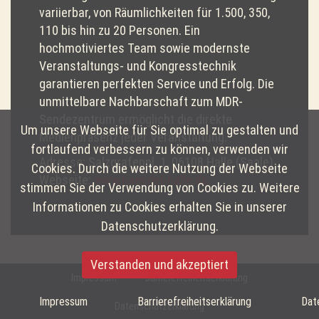
variierbar, von Räumlichkeiten für 1.500, 350,
110 bis hin zu 20 Personen. Ein
hochmotiviertes Team sowie modernste
Veranstaltungs- und Kongresstechnik
garantieren perfekten Service und Erfolg. Die
unmittelbare Nachbarschaft zum MDR-
Sendezentrum ermöglicht die direkte
Um unsere Webseite für Sie optimal zu gestalten und
Medienpräsenz jeder Veranstaltung.
fortlaufend verbessern zu können, verwenden wir
Adresse: Salzgrafenpl. 1, 06108 Halle (Saale)
Cookies. Durch die weitere Nutzung der Webseite
Webseite:
www.haendel-halle.de
stimmen Sie der Verwendung von Cookies zu. Weitere
Informationen zu Cookies erhalten Sie in unserer
Datenschutzerklärung.
Verstanden und akzeptiert
Impressum
Barrierefreiheitserklärung
Impressum
Barrierefreiheitserklärung
Dat
Datenschutzerklärung