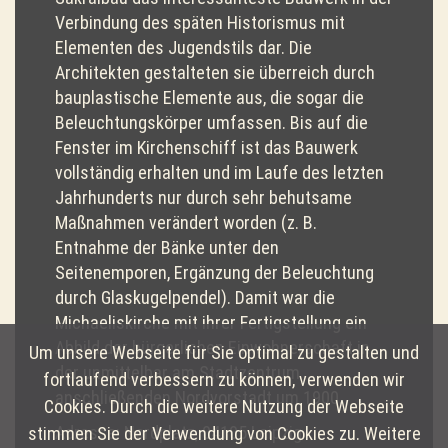
Verbindung des späten Historismus mit
Elementen des Jugendstils dar. Die
Architekten gestalteten sie überreich durch
bauplastische Elemente aus, die sogar die
Beleuchtungskörper umfassen. Bis auf die
Fenster im Kirchenschiff ist das Bauwerk
vollständig erhalten und im Laufe des letzten
Jahrhunderts nur durch sehr behutsame
Maßnahmen verändert worden (z. B.
Entnahme der Bänke unter den
Seitenemporen, Ergänzung der Beleuchtung
durch Glaskugelpendel). Damit war die
Michaeliskirche mit ihrer Fertigstellung ein
Abbild der bürgerlichen Einwohnerschaft in
Um unsere Webseite für Sie optimal zu gestalten und
der unmittelbar am Stadtzentrum
fortlaufend verbessern zu können, verwenden wir
anschließenden Nordvorstadt um 1900.
Cookies. Durch die weitere Nutzung der Webseite
Adresse: Nordplatz, 04105 Leipzig
stimmen Sie der Verwendung von Cookies zu. Weitere